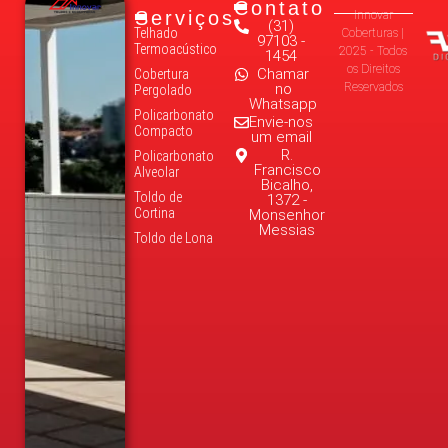
Contato
Serviços
Innovar
(31)
Telhado
Coberturas |
97103 -
Termoacústico
2025 - Todos
1454
os Direitos
Chamar
Cobertura
no
Reservados
Pergolado
Whatsapp
Policarbonato
Envie-nos
Compacto
um email
R.
Policarbonato
Francisco
Alveolar
Bicalho,
Toldo de
1372 -
Cortina
Monsenhor
Messias
Toldo de Lona