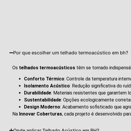
Por que escolher um telhado termoacústico em bh?
Os
telhados termoacústicos
têm se tornado indispensáve
Conforto Térmico
: Controle da temperatura inter
Isolamento Acústico
: Redução significativa do ruí
Durabilidade
: Materiais resistentes que garantem l
Sustentabilidade
: Opções ecologicamente corretas
Design Moderno
: Acabamento sofisticado que agre
Na
Innovar Coberturas
, cada projeto é desenvolvido par
Onde aplicar Telhado Acústico em BH?