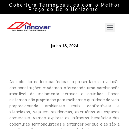
Cobertura Termoacústica com o Melhor
Preço de Belo Horizonte!
junho 13, 2024
As coberturas termoacústicas representam a evolução
das construções modernas, oferecendo uma combinação
imbatível de isolamento térmico e acústico. Esses
sistemas são projetados para melhorar a qualidade de vida,
proporcionando ambientes mais confortáveis e
silenciosos, seja em residências, escritórios ou espaços
comerciais. Vamos explorar os inúmeros benefícios das
coberturas termoacústicas e entender por que elas são a