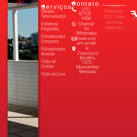
Contato
Serviços
Innovar
(31)
Telhado
Coberturas |
97103 -
Termoacústico
2025 - Todos
1454
os Direitos
Chamar
Cobertura
no
Reservados
Pergolado
Whatsapp
Policarbonato
Envie-nos
Compacto
um email
R.
Policarbonato
Francisco
Alveolar
Bicalho,
Toldo de
1372 -
Cortina
Monsenhor
Messias
Toldo de Lona