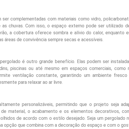
ser complementadas com materiais como vidro, policarbonato 
e as chuvas. Com isso, o espaço externo pode ser utilizado 
erão, a cobertura oferece sombra e alívio do calor, enquanto 
 as áreas de convivência sempre secas e acessíveis.
 pergolado é outro grande benefício. Elas podem ser instalad
rdins, piscinas ou até mesmo em espaços comerciais, como r
rmite ventilação constante, garantindo um ambiente fresco e
esmente para relaxar ao ar livre.
ltamente personalizáveis, permitindo que o projeto seja ada
o de material, o acabamento e os elementos decorativos, com
colhidos de acordo com o estilo desejado. Seja um pergolado r
ma opção que combina com a decoração do espaço e com o gost