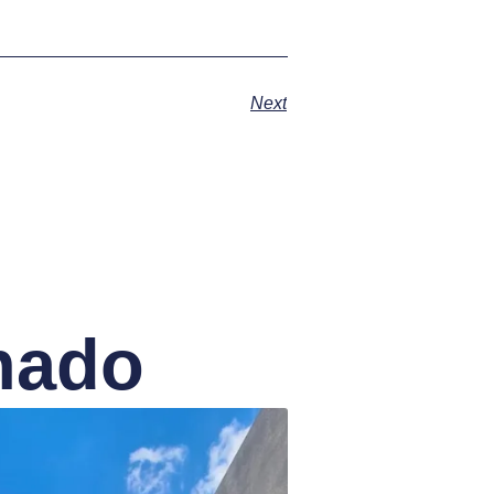
Next
nado