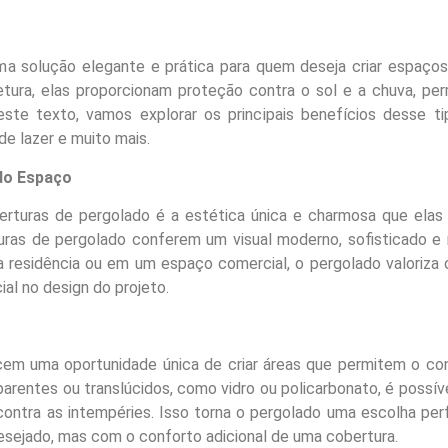
 solução elegante e prática para quem deseja criar espaços a
tura, elas proporcionam proteção contra o sol e a chuva, per
este texto, vamos explorar os principais benefícios desse 
 de lazer e muito mais.
 do Espaço
erturas de pergolado é a estética única e charmosa que elas
turas de pergolado conferem um visual moderno, sofisticado e 
a residência ou em um espaço comercial, o pergolado valoriza
ial no design do projeto.
em uma oportunidade única de criar áreas que permitem o con
rentes ou translúcidos, como vidro ou policarbonato, é possível
ontra as intempéries. Isso torna o pergolado uma escolha perfei
sejado, mas com o conforto adicional de uma cobertura.