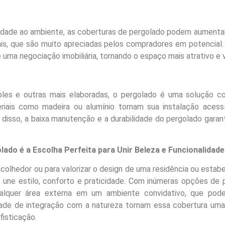
idade ao ambiente, as coberturas de pergolado podem aumentar 
nais, que são muito apreciadas pelos compradores em potencia
e uma negociação imobiliária, tornando o espaço mais atrativo e
les e outras mais elaboradas, o pergolado é uma solução co
riais como madeira ou alumínio tornam sua instalação acess
isso, a baixa manutenção e a durabilidade do pergolado garant
ado é a Escolha Perfeita para Unir Beleza e Funcionalidade
acolhedor ou para valorizar o design de uma residência ou esta
une estilo, conforto e praticidade. Com inúmeras opções de 
ualquer área externa em um ambiente convidativo, que pode 
idade de integração com a natureza tornam essa cobertura um
isticação.