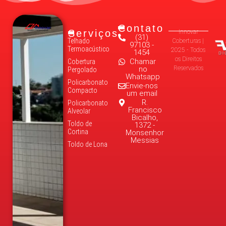
Contato
Serviços
Innovar
(31)
Telhado
Coberturas |
97103 -
Termoacústico
2025 - Todos
1454
os Direitos
Chamar
Cobertura
no
Reservados
Pergolado
Whatsapp
Policarbonato
Envie-nos
Compacto
um email
R.
Policarbonato
Francisco
Alveolar
Bicalho,
Toldo de
1372 -
Cortina
Monsenhor
Messias
Toldo de Lona