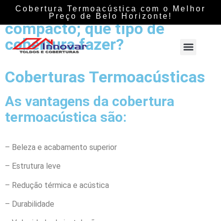
cobertura policarbonato
Cobertura Termoacústica com o Melhor
Preço de Belo Horizonte!
compacto; que tipo de
cobertura fazer?
Coberturas Termoacústicas
As vantagens da cobertura
termoacústica são:
– Beleza e acabamento superior
– Estrutura leve
– Redução térmica e acústica
– Durabilidade