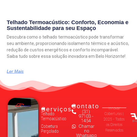
Telhado Termoacústico: Conforto, Economia e
Sustentabilidade para seu Espaço
Descubra como o telhado termoacústico pode transformar
seu ambiente, proporcionando isolamento térmico e acústico,
redução de custos energéticos e conforto incomparável.
Saiba tudo sobre essa solução inovadora em Belo Horizonte!
Ler Mais
Contato
Serviços
Innovar
(31)
Telhado
Coberturas |
97103 -
Termoacústico
2025 - Todos
1454
os Direitos
Chamar
Cobertura
no
Reservados
Pergolado
Whatsapp