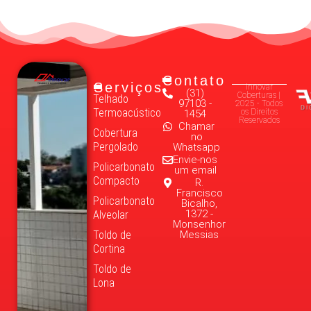
Contato
Serviços
Innovar
(31)
Coberturas |
Telhado
97103 -
2025 - Todos
Termoacústico
os Direitos
1454
Reservados
Chamar
Cobertura
no
Pergolado
Whatsapp
Envie-nos
Policarbonato
um email
Compacto
R.
Francisco
Policarbonato
Bicalho,
1372 -
Alveolar
Monsenhor
Toldo de
Messias
Cortina
Toldo de
Lona