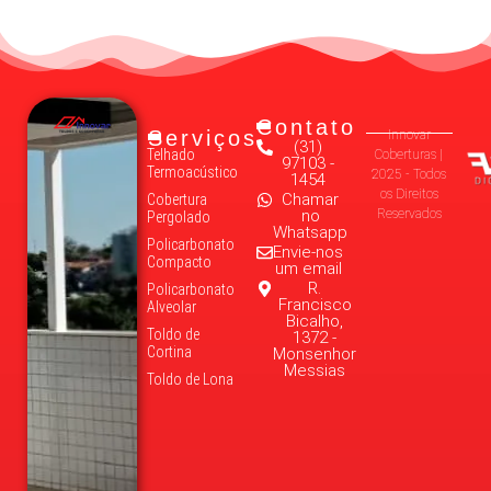
Contato
Serviços
Innovar
(31)
Telhado
Coberturas |
97103 -
Termoacústico
2025 - Todos
1454
os Direitos
Chamar
Cobertura
no
Reservados
Pergolado
Whatsapp
Policarbonato
Envie-nos
Compacto
um email
R.
Policarbonato
Francisco
Alveolar
Bicalho,
Toldo de
1372 -
Cortina
Monsenhor
Messias
Toldo de Lona