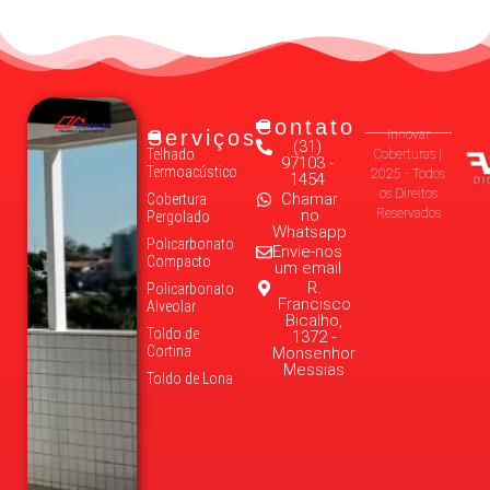
Contato
Serviços
Innovar
(31)
Telhado
Coberturas |
97103 -
Termoacústico
2025 - Todos
1454
os Direitos
Chamar
Cobertura
no
Reservados
Pergolado
Whatsapp
Policarbonato
Envie-nos
Compacto
um email
R.
Policarbonato
Francisco
Alveolar
Bicalho,
Toldo de
1372 -
Cortina
Monsenhor
Messias
Toldo de Lona