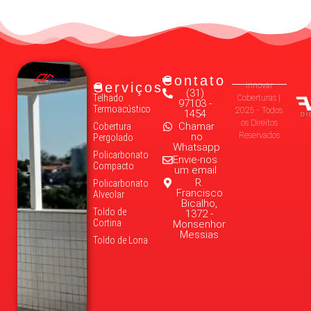
Contato
Serviços
Innovar
(31)
Telhado
Coberturas |
97103 -
Termoacústico
2025 - Todos
1454
os Direitos
Chamar
Cobertura
no
Reservados
Pergolado
Whatsapp
Policarbonato
Envie-nos
Compacto
um email
R.
Policarbonato
Francisco
Alveolar
Bicalho,
Toldo de
1372 -
Cortina
Monsenhor
Messias
Toldo de Lona